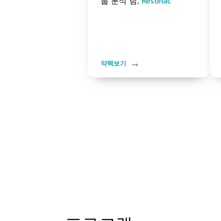
룹 분석 팀,
Resonac
약력보기