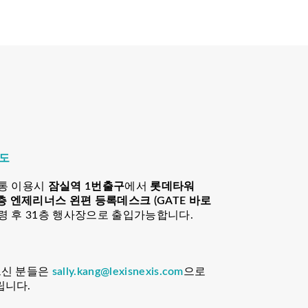
지도
교통 이용시
잠실역 1번출구
에서
롯데타워
층 엔제리너스 왼편 등록데스크
(GATE 바로
령 후 31층 행사장으로 출입가능합니다.
으신 분들은
sally.kang@lexisnexis.com
으로
립니다.