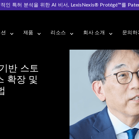
허 분석을 위한 AI 비서, LexisNexis® Protégé™를 Pat
사가 IP 분석기반 스토리텔링을 활용하여 비즈니스 확장 및 IP 
루션
제품
리소스
회사 소개
문의하
석기반 스토
 확장 및
법