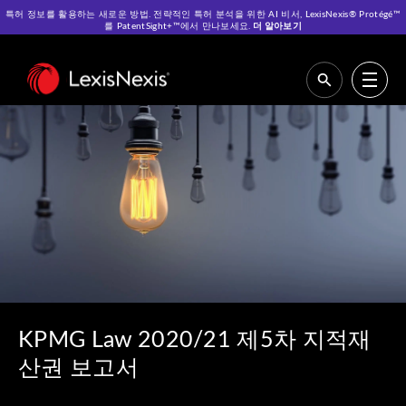
특허 정보를 활용하는 새로운 방법. 전략적인 특허 분석을 위한 AI 비서, LexisNexis® Protégé™
를 PatentSight+™에서 만나보세요.
더 알아보기
Home
>
Resources
>
Reports
>
KPMG Law 2020/21 제5차 지적재산권 보
고서
KPMG Law 2020/21 제5차 지적재
산권 보고서