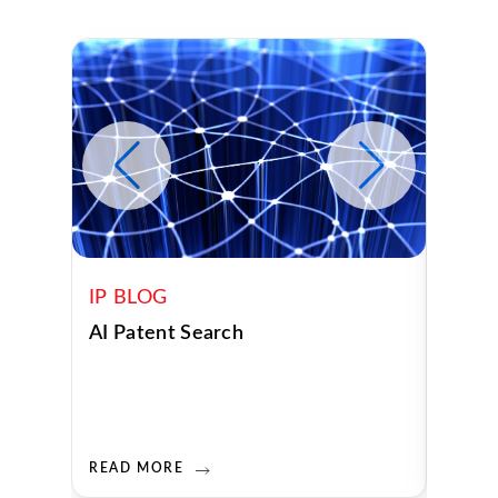
IP BLOG
IP B
AI Patent Search
혁신 
변화
READ MORE
READ 